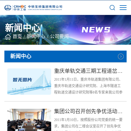
新闻中心
首页
/
新闻中心
/
公司要闻
新闻中心
重庆单轨交通三期工程道岔技术联络会在我公司召开
2011年1月11日，重庆市轨道集团有限公司、
重庆市轨道交通设计研究院、上海市隧道工
程轨道交通设计研究院等8名专家来我公司参
加技术联络会，就重庆单轨交通三期工程道
岔的设计、制造及安装等问题与我公司进行
集团公司召开创先争优活动领导班子专题民主生活会
了全面而...
2011年1月10日，按照股份公司党委的统一要
求，集团公司在二楼会议室召开了创先争优