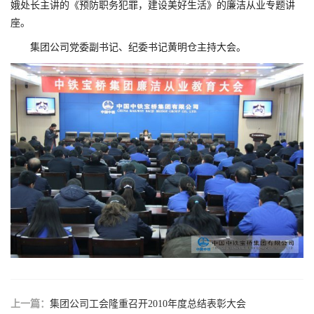
娥处长主讲的《预防职务犯罪，建设美好生活》的廉洁从业专题讲
座。
集团公司党委副书记、纪委书记黄明仓主持大会。
上一篇：
集团公司工会隆重召开2010年度总结表彰大会