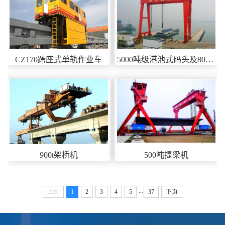
CZ170跨座式单轨作业车
5000吨级港池式码头及800吨门式起重机
900t架桥机
500吨提梁机
...
上页
1
2
3
4
5
37
下页