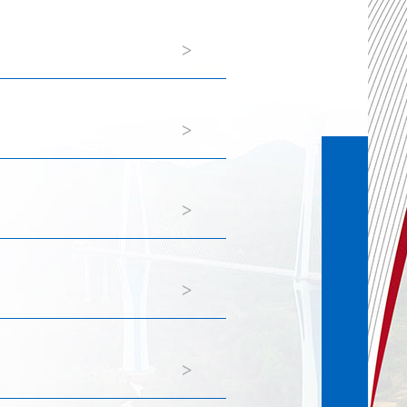
>
>
>
>
>