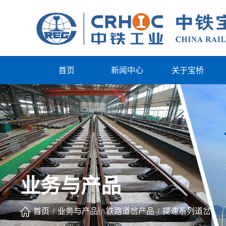
首页
新闻中心
关于宝桥
业务与产品
首页
/
业务与产品
/
铁路道岔产品
/
提速系列道岔