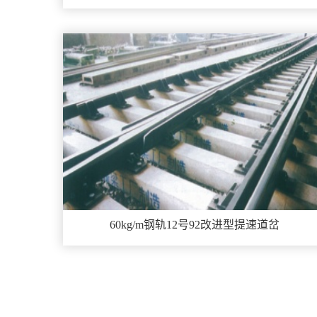
60kg/m钢轨12号92改进型提速道岔