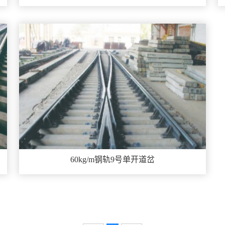
60kg/m钢轨9号单开道岔