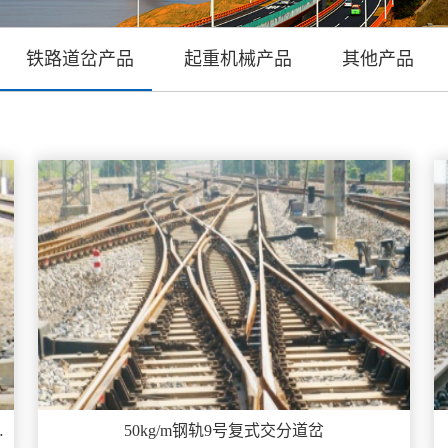
铁路道岔产品
起重机械产品
其他产品
轨辙叉提速道...
50kg/m钢轨9号复式交分道岔