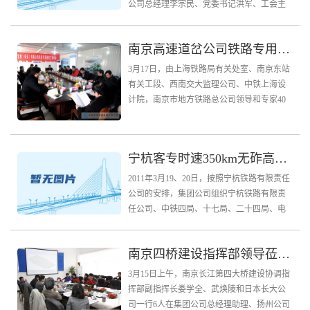
公司总经理李宗民、党委书记洪军、工会主
席梁世来、总工程师李毅出席了大会。 会
上，设备保障部部长葛世辉做了公司2010年
南京高速道岔公司铁路专用线建成竣工并顺利通过验收
度设备管理工...
3月17日，由上海铁路局有关处室、南京东站
有关工段、西南交大监理公司、中铁上海设
计院，南京市地方铁路总公司领导和专家40
余人，组成的铁路专用线竣工验收组对中铁
宝桥南京高速道岔公司铁路专用线进行了验
收。 会上...
宁杭客专时速350km无砟高速道岔铺设培训圆满结束
2011年3月19、20日，按照宁杭铁路有限责任
公司的安排，集团公司组织宁杭铁路有限责
任公司、中铁四局、十七局、二十四局、电
气化局、中水四局及铁四院监理公司、上海
天佑监理公司等参建单位的负责人和技术人
南京四桥建设指挥部领导莅临扬州公司检查大桥生产
员进行了“...
3月15日上午，南京长江第四大桥建设协调指
挥部副指挥长娄学全、武焕陵和日本长大公
司一行6人在集团公司总经理助理、扬州公司