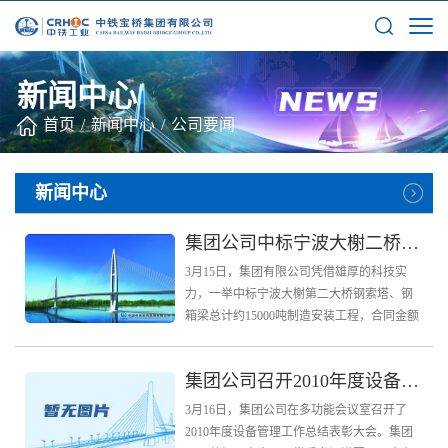
新闻中心
首页
/
新闻中心
/
公司要闻
新闻中心
集团公司中标宁波大榭二桥钢索塔和钢箱梁制造工程
3月15日，集团有限公司凭借雄厚的科技实
力，一举中标宁波大榭第二大桥钢索塔、钢
箱梁总计约15000吨制造安装工程，合同金额
约2.2亿元。这也是中铁宝桥在浙江省继承揽
制造舟山跨海桃夭门大桥、金塘大桥、西堠
集团公司召开2010年度设备管理工作总结表彰大会
门大桥、宁...
3月16日，集团公司在多功能会议室召开了
2010年度设备管理工作总结表彰大会。集团