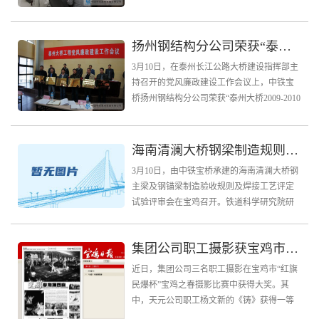
总经理成宇海的陪同下，考察了南京四桥钢
箱梁生产制造的总体情况。 两位副指挥长和
日本长大...
扬州钢结构分公司荣获“泰州大桥2009-2010年度党风廉政建设先进单位”
3月10日，在泰州长江公路大桥建设指挥部主
持召开的党风廉政建设工作会议上，中铁宝
桥扬州钢结构分公司荣获“泰州大桥2009-2010
年度党风廉政建设先进单位”，并在大会上做
了题为《内化于心，外化于形，固化于制，
扎实...
海南清澜大桥钢梁制造规则及焊接工艺通过评审
3月10日，由中铁宝桥承建的海南清澜大桥钢
主梁及钢锚梁制造验收规则及焊接工艺评定
试验评审会在宝鸡召开。铁道科学研究院研
究员史永吉，海南文昌清澜大桥建设指挥部
副总工刘志良，西南交通大学教授范文理，
集团公司职工摄影获宝鸡市“宝鸡之春”摄影赛大奖
中铁大桥局...
近日，集团公司三名职工摄影在宝鸡市“红旗
民爆杯”宝鸡之春摄影比赛中获得大奖。其
中，天元公司职工杨文新的《铸》获得一等
奖；扬州钢结构公司职工侯勇的《雾锁金塘