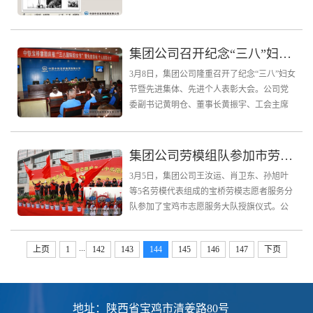
桥》、集团公司党群职工张明君的《印象世
博——西...
集团公司召开纪念“三八”妇女节暨先进集体和个人表彰大会
3月8日，集团公司隆重召开了纪念“三八”妇女
节暨先进集体、先进个人表彰大会。公司党
委副书记黄明仓、董事长黄振宇、工会主席
梁世来、团委书记王军锋等领导莅会并为受
表彰的先进集体和个人颁奖。各基层单位的
党政工...
集团公司劳模组队参加市劳模志愿者服务大队授旗仪式
3月5日，集团公司王汝运、肖卫东、孙旭叶
等5名劳模代表组成的宝桥劳模志愿者服务分
队参加了宝鸡市志愿服务大队授旗仪式。公
司钢结构车间电焊组工长、全国劳模王汝运
作为市劳模协会分队长参加了劳模志愿者集
...
上页
1
142
143
144
145
146
147
下页
中示范活动...
地址：陕西省宝鸡市清姜路80号