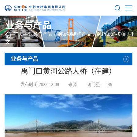
业务与产品
首页
/
业务与产品
/
钢梁钢结构产品
/
钢箱梁斜拉桥
/
正
文
业务与产品
禹门口黄河公路大桥（在建）
发布时间:2022-12-08
来源:
访问量:
149