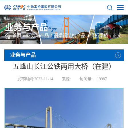
业务与产品
首页
/
业务与产品
/
钢梁钢结构产品
/
钢桁梁桥
/
正文
业务与产品
五峰山长江公铁两用大桥（在建）
发布时间:2022-11-14
来源:
访问量:
19987