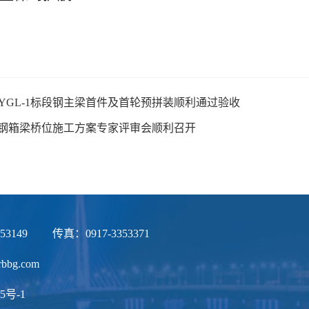
YGL-1标段钢主梁首件及首轮预拼装顺利通过验收
标钢箱梁桥位施工方案专家评审会顺利召开
353149
传真：0917-3353371
bg.com
5号-1