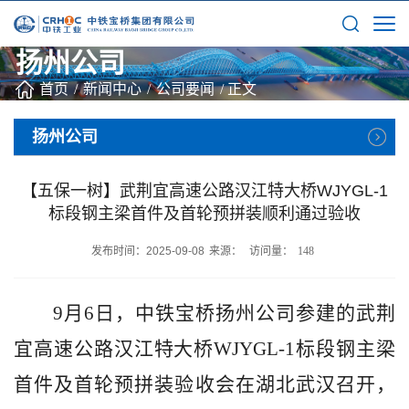
扬州公司
首页
/
新闻中心
/
公司要闻
/
正文
扬州公司
【五保一树】武荆宜高速公路汉江特大桥WJYGL-1
标段钢主梁首件及首轮预拼装顺利通过验收
发布时间：2025-09-08
来源：
访问量：
148
9月6日，
中铁宝桥扬州公司参建的
武荆
宜高速公路汉江特大桥
WJYGL-1标段钢主梁
首件及首轮预拼装验收会在湖北武汉召开，