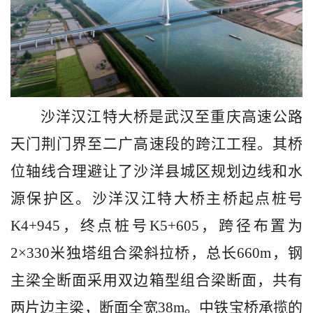
沙洋汉江特大桥是武汉至重庆高速公路
天门荆门界至二广高速段的跨江工程。其桥
位轴线合理避让了沙洋县城区规划边线和水
源保护区。沙洋汉江特大桥主桥起点桩号
K4+945，终点桩号K5+605，跨径布置为
2×330米独塔组合梁斜拉桥，总长660m，钢
主梁全断面采用双边箱型组合梁断面，共有
两片边主梁，断面全宽38m。中铁宝桥承揽的