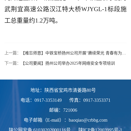
武荆宜高速公路汉江特大桥WJYGL-1标段施
工总重量约1.2万吨。
上一篇：
【难忘师恩】中铁宝桥扬州公司开展“赓续荣光 青春有为”道德讲堂暨学习践行《致新时代工业青年的奋斗宣言》座谈会
下一篇：
【公司要闻】扬州公司举办2025年网络安全专项培训
地址：陕西省宝鸡市清姜路80号
电话：0917-3353149
传真：0917-3353371
邮编：721006
电子邮箱（E-mail）：baoqiao@crbbg.com
陕公网安备
61030202000116号
陕ICP备12003995号-1