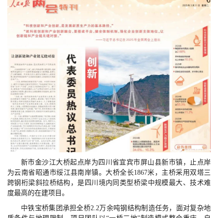
新市金沙江大桥起点岸为四川省宜宾市屏山县新市镇，止点岸
为云南省昭通市绥江县南岸镇。大桥全长1867米，主桥采用双塔三
跨钢桁梁斜拉桥结构，是四川境内同类型桥梁中规模最大、技术难
度最高的在建项目。
中铁宝桥集团承担全桥2.2万余吨钢结构制造任务，面对复杂地