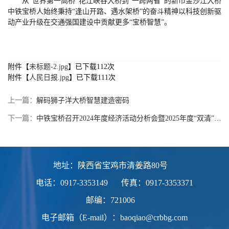
从“世界第一高桥”花江峡谷大桥到“一跨两省”的新市金沙江大桥
中铁宝桥人始终秉持“逢山开路、遇水架桥”的奋斗精神以科技创新驱
动产业升级在交通强国建设中贡献更多“宝桥智慧”。
附件【
】已下载
次
未标题-2.jpg
112
附件【
】已下载
次
人民日报.jpg
111
上一篇：
解码狮子洋大桥智慧建造密码
下一篇：
中铁宝桥召开2024年度经济活动分析会暨2025年度“双清”工作推进会
地址：陕西省宝鸡市清姜路80号
电话：0917-3353149
传真：0917-3353371
邮编：721006
电子邮箱（E-mail）：baoqiao@crbbg.com