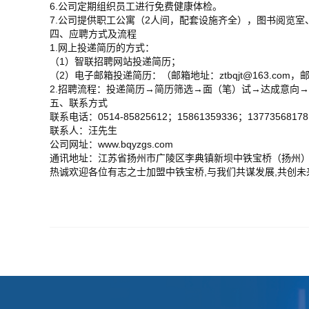
6.公司定期组织员工进行免费健康体检。
7.公司提供职工公寓（2人间，配套设施齐全），图书阅览室
四、应聘方式及流程
1.网上投递简历的方式：
（1）智联招聘网站投递简历；
（2）电子邮箱投递简历：（邮箱地址：ztbqjt@163.co
2.招聘流程：投递简历→简历筛选→面（笔）试→达成意向
五、联系方式
联系电话：0514-85825612；15861359336；13773568178
联系人：汪先生
公司网址：www.bqyzgs.com
通讯地址：江苏省扬州市广陵区李典镇新坝中铁宝桥（扬州）有
热诚欢迎各位有志之士加盟中铁宝桥,与我们共谋发展,共创未