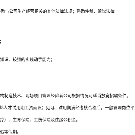
熟悉与公司生产经营相关的其他法律法规；熟悉仲裁、诉讼法律
）；
业知识、较强的实践动手能力；
结构制造技术、现场项目管理经验者公司根据情况可适当放宽招聘条件。
月，成熟人才试用期工资面议；见习、试用期满经考核合格后，一般管理岗位平
医疗）、生育保险、工伤保险及住房公积金。
产假等假期。