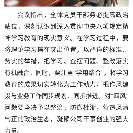
会议指出，全体党员干部务必提高政治
站位，深刻认识到深入贯彻中央八项规定精
神学习教育的现实意义。在学习过程中，要
将理论学习摆在突出位置，以严谨的标准、
务实的举措，把学习、查摆问题、整改落实
有机融合。同时，要注重
“学用结合”，将学习
教育的成果切实转化为工作动力，把作风建
设与业务工作同步规划、同步推进。对“四风”
问题要坚决予以整治，防微杜渐，营造风清
气正的政治生态，凝聚公司干事创业的强大
力量。