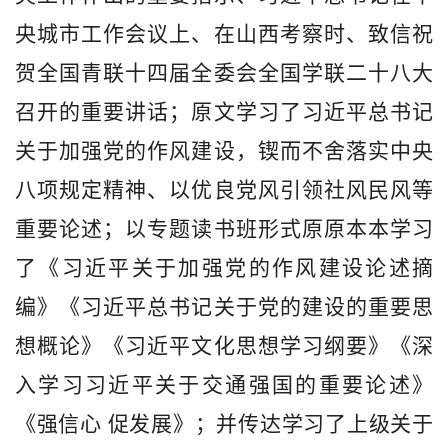
央城市工作会议上、在山西考察时、致信祝
贺全国青联十四届全委会全国学联二十八大
召开的重要讲话；原文学习了习近平总书记
关于加强党的作风建设，锲而不舍落实中央
八项规定精神、以优良党风引领社风民风等
重要论述；以专题读书班形式原原本本学习
了《习近平关于加强党的作风建设论述摘
编》《习近平总书记关于党的建设的重要思
想概论》《习近平文化思想学习纲要》《深
入学习习近平关于交通强国的重要论述》
《强信心
促发展》；并传达学习了上级关于