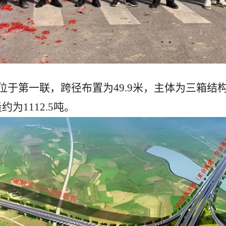
梁位于第一联，跨径布置为49.9米，主体为三箱
约为1112.5吨。