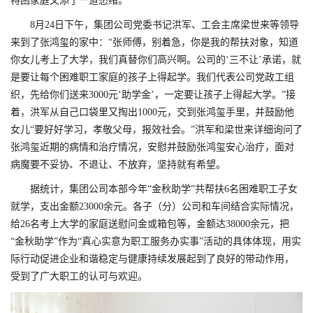
特困家庭又添了一道愁绪。
8月24日下午，集团公司党委书记洪军、工会主席梁世来等领导
来到了张鸿玺的家中：“张师傅，别着急，你是我的帮扶对象，知道
你女儿考上了大学，我们真替你们高兴啊。公司的‘三不让’承诺，就
是要让每个困难职工家庭的孩子上得起学。我们代表公司党政工组
织，先给你们送来3000元‘助学金’，一定要让孩子上得起大学。”接
着，洪军从自己口袋里又掏出1000元，交到张鸿玺手里，并鼓励他
女儿“要好好学习，孝敬父母，报效社会。”洪军和梁世来详细询问了
张鸿玺近期的病情和治疗情况，安慰并鼓励张鸿玺安心治疗，面对
病魔要不妥协、不退让、不放弃，坚持就有希望。
据统计，集团公司本部今年“金秋助学”共帮扶6名困难职工子女
就学，支出金额23000余元。各子（分）公司和车间结合实际情况，
给26名考上大学的家庭送慰问金或箱包等，金额达38000余元，把
“金秋助学”作为“真心实意为职工服务办实事”活动的具体体现，用实
际行动促进企业和谐稳定与健康持续发展起到了良好的带动作用，
受到了广大职工的认可与欢迎。