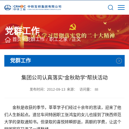
党群工作
首页
/
党群工作
/
职工之家
/
正文
党群工作
集团公司认真落实“金秋助学”帮扶活动
发布时间：2012-09-13
来源：
访问量：
88
金秋是收获的季节，莘莘学子们经过十余年的苦读，迎来了他
们人生新起点。道岔车间特困职工张鸿玺的女儿也接到了陕西师范
大学的录取通知书。但录取的喜悦转瞬即逝，高额的学费，让这个