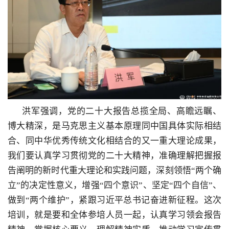
洪军强调，党的二十大报告总揽全局、高瞻远瞩、
博大精深，是马克思主义基本原理同中国具体实际相结
合、同中华优秀传统文化相结合的又一重大理论成果，
我们要认真学习贯彻党的二十大精神，准确理解把握报
告阐明的新时代重大理论和实践问题，深刻领悟“两个确
立”的决定性意义，增强“四个意识”、坚定“四个自信”、
做到“两个维护”，紧跟习近平总书记奋进新征程。这次
培训，就是要和全体参培人员一起，认真学习领会报告