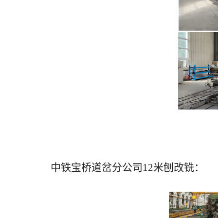
中铁宝桥道岔分公司
12米刨改铣：