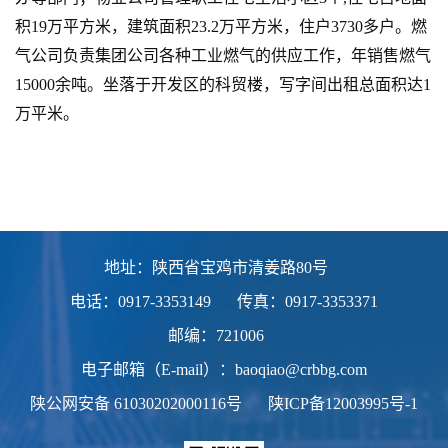
积19万平方米，建筑面积23.2万平方米，住户3730多户。燃
气公司负责集团公司各种工业燃气的供应工作，年销售燃气
15000余吨。坐落于开发区的科贸楼，写字间出租总面积达1
万平米。
地址：陕西省宝鸡市清姜路80号
电话：0917-3353149
传真：0917-3353371
邮编：721006
电子邮箱（E-mail）：baoqiao@crbbg.com
陕公网安备
61030202000116号
陕ICP备12003995号-1